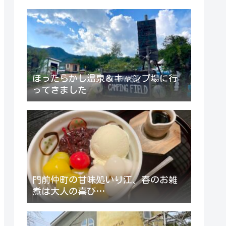
ほったらかし温泉＆キャンプ場に行
ってきました
門前仲町の甘味処いり江、春のお雑
煮は大人の喜び…