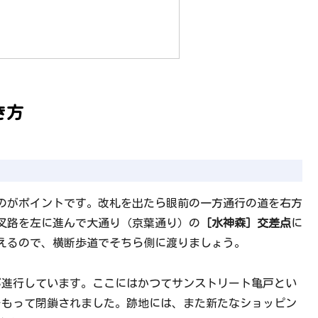
き方
るのがポイントです。改札を出たら眼前の一方通行の道を右方
叉路を左に進んで大通り（京葉通り）の
［水神森］交差点
に
えるので、横断歩道でそちら側に渡りましょう。
事が進行しています。ここにはかつてサンストリート亀戸とい
月をもって閉鎖されました。跡地には、また新たなショッピン