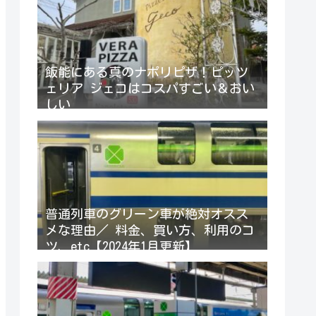
飯能にある真のナポリピザ！ピッツ
ェリア ジェコはコスパすごい＆おい
しい
普通列車のグリーン車が絶対オスス
メな理由／ 料金、買い方、利用のコ
ツ、etc【2024年1月更新】