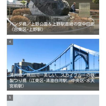
パンダ橋／上野公園＆上野駅直結の空中回廊
（台東区-上野駅）
清州橋／隅田川一美しい、スカイブルーの鉄
製つり橋（江東区-清澄白河駅、中央区-水天
宮前駅）