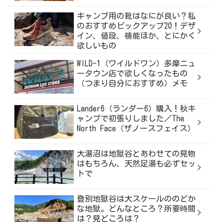
キャンプ用の靴はなにが良い？私
のおすすめピックアップ20！デザ
イン、値段、機能ほか、とにかく
欲しいもの
WILD-1（ワイルドワン）多摩ニュ
ータウン店で欲しくなったもの
（つまり自分におすすめ）メモ
Lander6（ランダー6）購入！秋キ
ャンプで初張りしました／The
North Face（ザノースフェイス）
大湯沼は地獄谷とあわせての見物
はもちろん、天然足湯も必ずセッ
トで
登別地獄谷は大スケールののどか
な地獄。どんなところ？所要時間
は？見どころは？