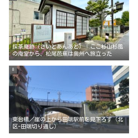
採荼庵跡（さいとあんあと）｜ここ杉山杉風
の庵室から、松尾芭蕉は奥州へ旅立った
東台橋／崖の上から田端駅前を見下ろす（北
区-田端切り通し）