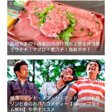
築地やまの｜清澄白河の行列ができる弁当屋
でウナギ！マグロ！煮穴子！海鮮ポキ！
映画「インド・オブ・ザ・デッド」インド発
ゾンビ着のおバカコメディー【Amazonプライ
ム無料】ややオススメ