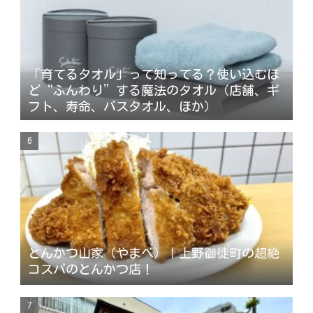
「育てるタオル」って知ってる？使い込むほ
ど“ふんわり”する魔法のタオル（店舗、ギ
フト、寿命、バスタオル、ほか）
とんかつ山家（やまべ）｜上野御徒町の超絶
コスパのとんかつ店！