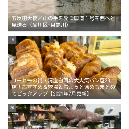
五反田大橋／山の手を発つ国道１号を西へと
見送る（品川区-目黒川）
コーヒーの街・清澄白河の大人気パン屋20
店！おすすめ＆穴場＆ちょっと遠めもまとめ
てピックアップ【2021年7月更新】