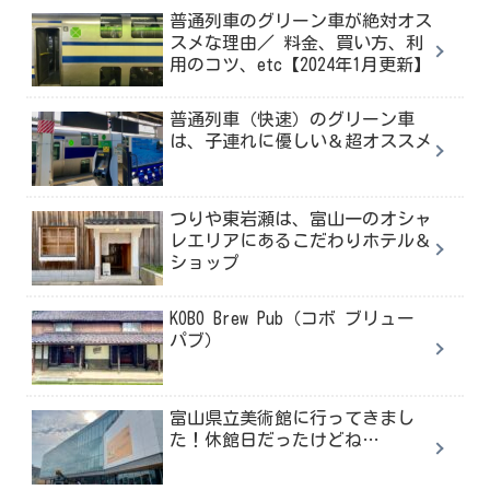
普通列車のグリーン車が絶対オス
スメな理由／ 料金、買い方、利
用のコツ、etc【2024年1月更新】
普通列車（快速）のグリーン車
は、子連れに優しい＆超オススメ
つりや東岩瀬は、富山一のオシャ
レエリアにあるこだわりホテル＆
ショップ
KOBO Brew Pub（コボ ブリュー
パブ）
富山県立美術館に行ってきまし
た！休館日だったけどね…