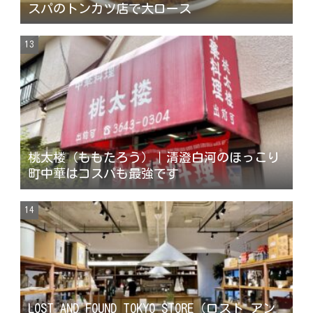
スパのトンカツ店で大ロース
桃太楼（ももたろう）｜清澄白河のほっこり
町中華はコスパも最強です
LOST AND FOUND TOKYO STORE （ロスト アン