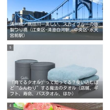
清州橋／隅田川一美しい、スカイブルーの鉄
製つり橋（江東区-清澄白河駅、中央区-水天
宮前駅）
「育てるタオル」って知ってる？使い込むほ
ど“ふんわり”する魔法のタオル（店舗、ギ
フト、寿命、バスタオル、ほか）