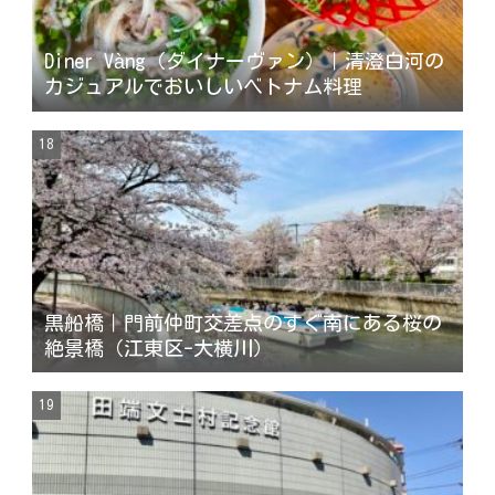
Diner Vàng（ダイナーヴァン）｜清澄白河の
カジュアルでおいしいベトナム料理
黒船橋｜門前仲町交差点のすぐ南にある桜の
絶景橋（江東区-大横川）