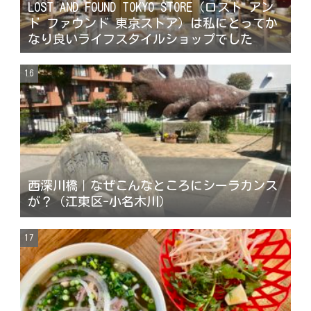
LOST AND FOUND TOKYO STORE （ロスト アン
ド ファウンド 東京ストア ）は私にとってか
なり良いライフスタイルショップでした
西深川橋｜なぜこんなところにシーラカンス
が？（江東区-小名木川）