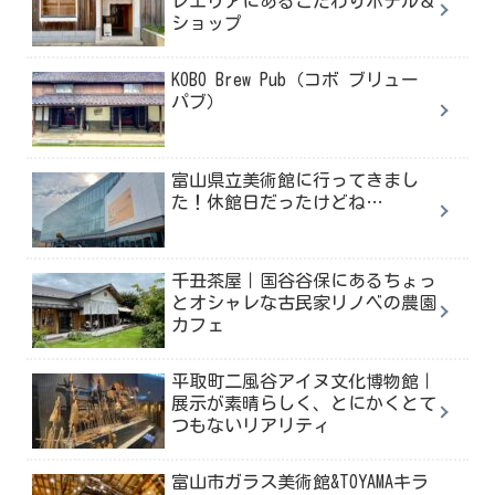
レエリアにあるこだわりホテル＆
ショップ
KOBO Brew Pub（コボ ブリュー
パブ）
富山県立美術館に行ってきまし
た！休館日だったけどね…
千丑茶屋｜国谷谷保にあるちょっ
とオシャレな古民家リノベの農園
カフェ
平取町二風谷アイヌ文化博物館｜
展示が素晴らしく、とにかくとて
つもないリアリティ
富山市ガラス美術館&TOYAMAキラ