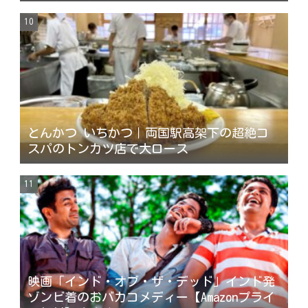
とんかつ いちかつ｜両国駅高架下の超絶コ
スパのトンカツ店で大ロース
映画「インド・オブ・ザ・デッド」インド発
ゾンビ着のおバカコメディー【Amazonプライ