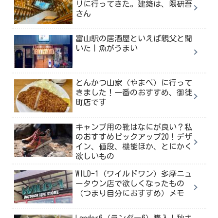
リに行ってきた。建築は、隈研吾
さん
富山駅の居酒屋といえば親父と聞
いた｜魚がうまい
とんかつ山家（やまべ）に行って
きました！一番のおすすめ、御徒
町店です
キャンプ用の靴はなにが良い？私
のおすすめピックアップ20！デザ
イン、値段、機能ほか、とにかく
欲しいもの
WILD-1（ワイルドワン）多摩ニュ
ータウン店で欲しくなったもの
（つまり自分におすすめ）メモ
Lander6（ランダー6）購入！秋キ