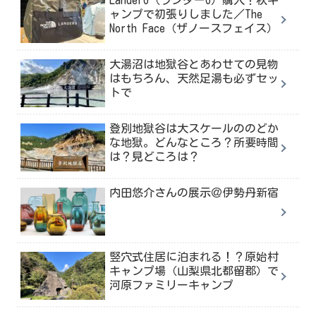
ャンプで初張りしました／The
North Face（ザノースフェイス）
大湯沼は地獄谷とあわせての見物
はもちろん、天然足湯も必ずセッ
トで
登別地獄谷は大スケールののどか
な地獄。どんなところ？所要時間
は？見どころは？
内田悠介さんの展示＠伊勢丹新宿
竪穴式住居に泊まれる！？原始村
キャンプ場（山梨県北都留郡）で
河原ファミリーキャンプ