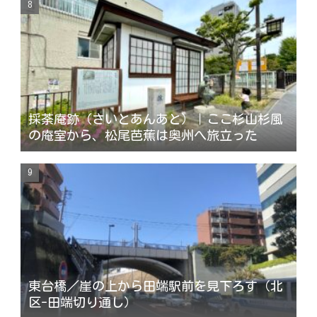
採荼庵跡（さいとあんあと）｜ここ杉山杉風
の庵室から、松尾芭蕉は奥州へ旅立った
東台橋／崖の上から田端駅前を見下ろす（北
区-田端切り通し）