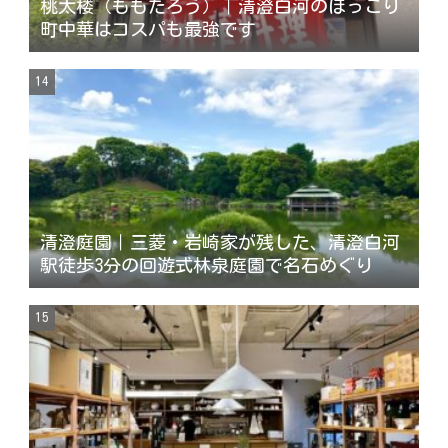
桃太楼（ももたろう）｜清澄白河のほっこり
町中華はコスパも最強です
清澄庭園｜三菱・岩崎家が残した、清澄白河
駅徒歩3分の回遊式林泉庭園で名石めぐり