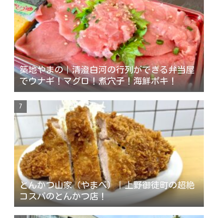
築地やまの｜清澄白河の行列ができる弁当屋
でウナギ！マグロ！煮穴子！海鮮ポキ！
とんかつ山家（やまべ）｜上野御徒町の超絶
コスパのとんかつ店！