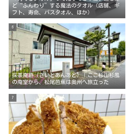
ど“ふんわり”する魔法のタオル（店舗、ギ
フト、寿命、バスタオル、ほか）
採荼庵跡（さいとあんあと）｜ここ杉山杉風
の庵室から、松尾芭蕉は奥州へ旅立った