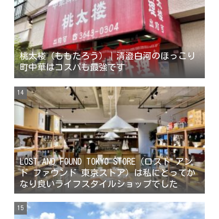
桃太楼（ももたろう）｜清澄白河のほっこり
町中華はコスパも最強です
LOST AND FOUND TOKYO STORE （ロスト アン
ド ファウンド 東京ストア ）は私にとってか
なり良いライフスタイルショップでした