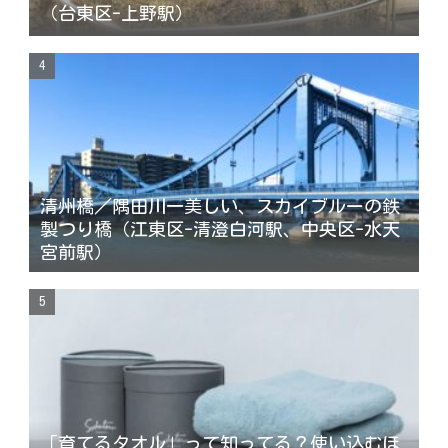
（台東区-上野駅）
清州橋／隅田川一美しい、スカイブルーの鉄
製つり橋（江東区-清澄白河駅、中央区-水天
宮前駅）
「育てるタオル」って知ってる？使い込むほ