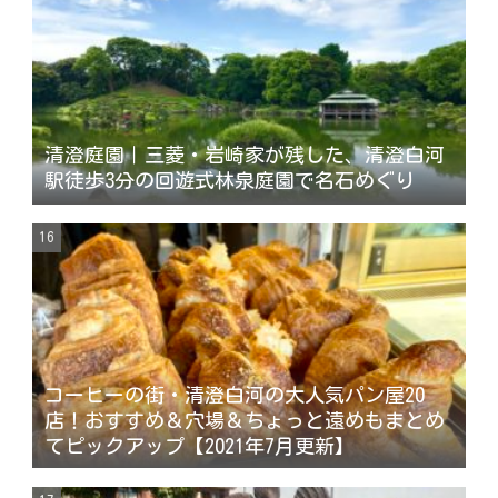
清澄庭園｜三菱・岩崎家が残した、清澄白河
駅徒歩3分の回遊式林泉庭園で名石めぐり
コーヒーの街・清澄白河の大人気パン屋20
店！おすすめ＆穴場＆ちょっと遠めもまとめ
てピックアップ【2021年7月更新】