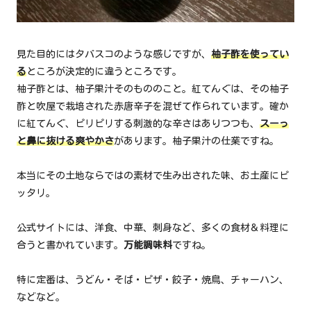
見た目的にはタバスコのような感じですが、
柚子酢を使ってい
る
ところが決定的に違うところです。
柚子酢とは、柚子果汁そのもののこと。紅てんぐは、その柚子
酢と吹屋で栽培された赤唐辛子を混ぜて作られています。確か
に紅てんぐ、ピリピリする刺激的な辛さはありつつも、
スーっ
と鼻に抜ける爽やかさ
があります。柚子果汁の仕業ですね。
本当にその土地ならではの素材で生み出された味、お土産にピ
ッタリ。
公式サイトには、洋食、中華、刺身など、多くの食材＆料理に
合うと書かれています。
万能調味料
ですね。
特に定番は、うどん・そば・ピザ・餃子・焼鳥、チャーハン、
などなど。