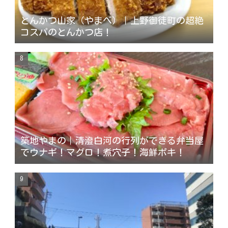
とんかつ山家（やまべ）｜上野御徒町の超絶
コスパのとんかつ店！
築地やまの｜清澄白河の行列ができる弁当屋
でウナギ！マグロ！煮穴子！海鮮ポキ！