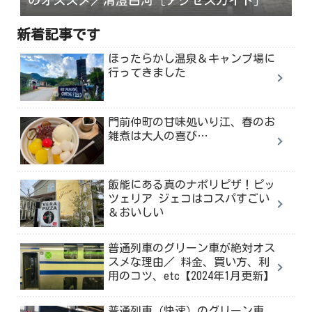
新着記事です
ほったらかし温泉＆キャンプ場に
行ってきました
門前仲町の甘味処いり江、春のお
雑煮は大人の喜び…
飯能にある真のナポリピザ！ピッ
ツェリア ジェコはコスパすごい
＆おいしい
普通列車のグリーン車が絶対オス
スメな理由／ 料金、買い方、利
用のコツ、etc【2024年1月更新】
普通列車（快速）のグリーン車