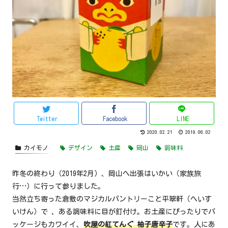
Twitter
Facebook
LINE
2020.02.21
2019.06.02
カイモノ
デザイン
土産
岡山
調味料
昨冬の終わり（2019年2月）、岡山へ出張はいかい（家族旅
行…）に行って参りました。
当然立ち寄った倉敷のマジカルパントリーこと平翠軒（へいす
いけん）で 、ある調味料に目が釘付け。お土産にぴったりでパ
ッケージもカワイイ、
吹屋の紅てんぐ 柚子唐辛子
です。人にあ