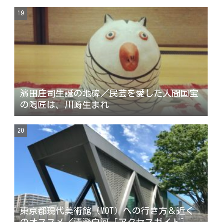
濱田庄司生誕の地碑／民芸を愛した人間国宝
の陶匠は、川崎生まれ
東京都現代美術館（MOT）への行き方＆近く
のオススメ／清澄白河［アクセスガイド］