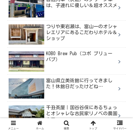
は、子連れに優しい＆超オススメ
つりや東岩瀬は、富山一のオシャ
レエリアにあるこだわりホテル＆
ショップ
KOBO Brew Pub（コボ ブリュー
パブ）
富山県立美術館に行ってきまし
た！休館日だったけどね…
千丑茶屋｜国谷谷保にあるちょっ
とオシャレな古民家リノベの農園
カフェ
メニュー
ホーム
検索
トップ
サイドバー