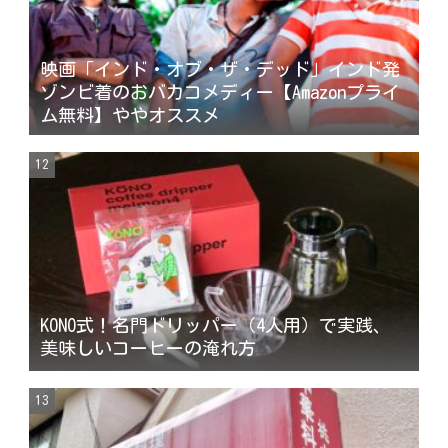
映画「インド・オブ・ザ・デッド」インド発
ゾンビ着のおバカコメディー【Amazonプライ
ム無料】ややオススメ
KONO式！名門ドリッパー（4人用）で実践、
美味しいコーヒーの淹れ方