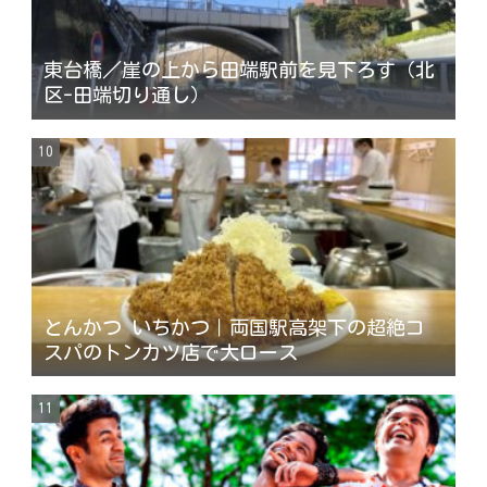
東台橋／崖の上から田端駅前を見下ろす（北
区-田端切り通し）
とんかつ いちかつ｜両国駅高架下の超絶コ
スパのトンカツ店で大ロース