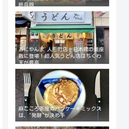
終兵器
おにやんま 人形町店｜日本橋の奥座
敷に登場！超人気うどん店はちくわ
天が最高
麻こころ茶屋のパンケーキミックス
は、"発酵"が決め手