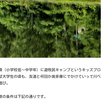
頃（小学校低〜中学年）に遊牧民キャンプというキッズプロ
ば大学生の頃も、友達と何回か奥多摩にでかけていって川べ
遊び。
際の条件は下記の通りです。