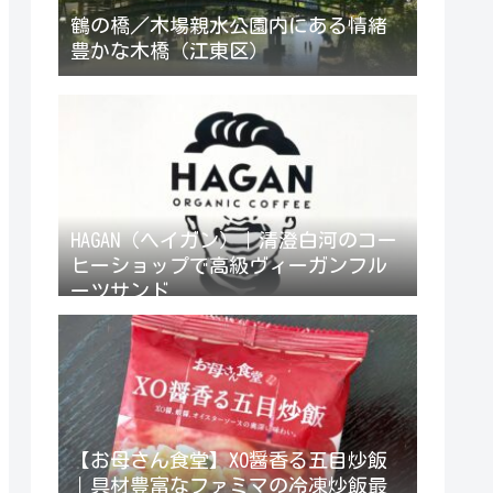
鶴の橋／木場親水公園内にある情緒
豊かな木橋（江東区）
HAGAN（ヘイガン）｜清澄白河のコー
ヒーショップで高級ヴィーガンフル
ーツサンド
【お母さん食堂】XO醤香る五目炒飯
｜具材豊富なファミマの冷凍炒飯最