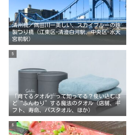
清州橋／隅田川一美しい、スカイブルーの鉄
製つり橋（江東区-清澄白河駅、中央区-水天
宮前駅）
「育てるタオル」って知ってる？使い込むほ
ど“ふんわり”する魔法のタオル（店舗、ギ
フト、寿命、バスタオル、ほか）