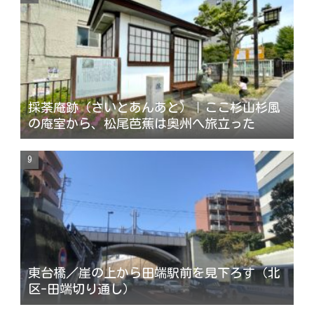
採荼庵跡（さいとあんあと）｜ここ杉山杉風
の庵室から、松尾芭蕉は奥州へ旅立った
東台橋／崖の上から田端駅前を見下ろす（北
区-田端切り通し）