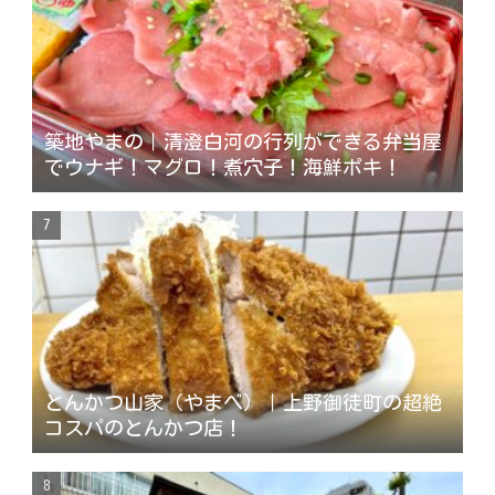
築地やまの｜清澄白河の行列ができる弁当屋
でウナギ！マグロ！煮穴子！海鮮ポキ！
とんかつ山家（やまべ）｜上野御徒町の超絶
コスパのとんかつ店！