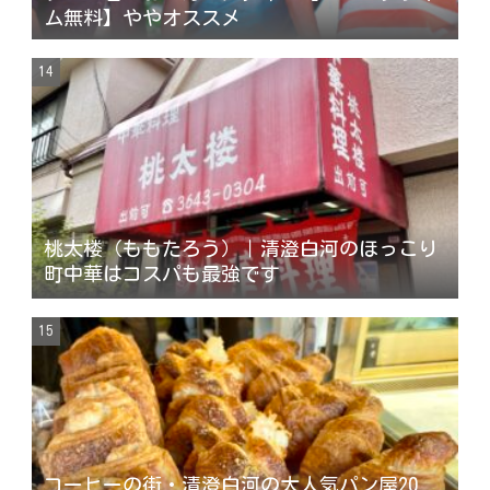
ム無料】ややオススメ
桃太楼（ももたろう）｜清澄白河のほっこり
町中華はコスパも最強です
コーヒーの街・清澄白河の大人気パン屋20