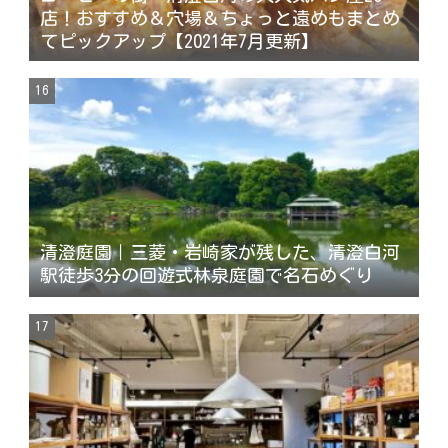
店！おすすめ＆穴場＆ちょっと遠めもまとめ
てピックアップ【2021年7月更新】
清澄庭園｜三菱・岩崎家が残した、清澄白河
駅徒歩3分の回遊式林泉庭園で名石めぐり