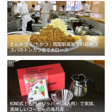
とんかつ いちかつ｜両国駅高架下の超絶コ
スパのトンカツ店で大ロース
KONO式！名門ドリッパー（4人用）で実践、
美味しいコーヒーの淹れ方