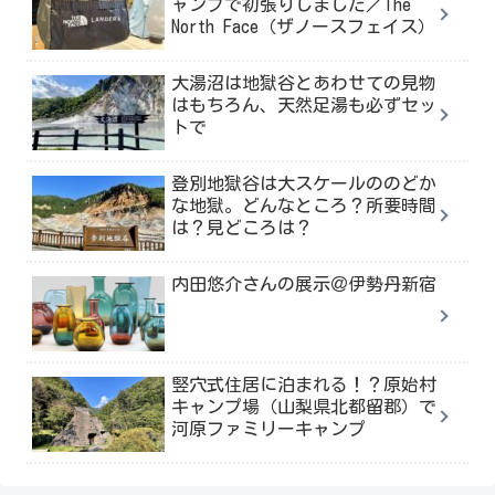
ャンプで初張りしました／The
North Face（ザノースフェイス）
大湯沼は地獄谷とあわせての見物
はもちろん、天然足湯も必ずセッ
トで
登別地獄谷は大スケールののどか
な地獄。どんなところ？所要時間
は？見どころは？
内田悠介さんの展示＠伊勢丹新宿
竪穴式住居に泊まれる！？原始村
キャンプ場（山梨県北都留郡）で
河原ファミリーキャンプ