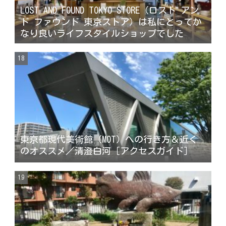
LOST AND FOUND TOKYO STORE （ロスト アン
ド ファウンド 東京ストア ）は私にとってか
なり良いライフスタイルショップでした
東京都現代美術館（MOT）への行き方＆近く
のオススメ／清澄白河［アクセスガイド］