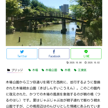
Twitter
Facebook
LINE
2020.10.06
2020.10.02
ブリッジ
木場
木場公園
木橋
江東区
木場公園から三ツ目通りを隔てた西側に、並行するように整備
された木場親水公園（きばしんすいこうえん）。このこの園内
に復元された、かつての木場の風景を象徴するのが鶴の橋（つ
るのはし）です。夏はじゃぶじゃぶ池が親子連れで賑わう親水
公園ですが、この橋周辺はのんびりとした情緒にあふれていま